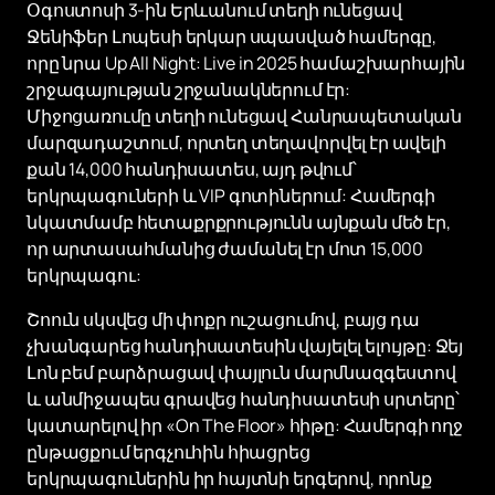
Օգոստոսի 3-ին Երևանում տեղի ունեցավ
Ջենիֆեր Լոպեսի երկար սպասված համերգը,
որը նրա Up All Night: Live in 2025 համաշխարհային
շրջագայության շրջանակներում էր:
Միջոցառումը տեղի ունեցավ Հանրապետական ​​
մարզադաշտում, որտեղ տեղավորվել էր ավելի
քան 14,000 հանդիսատես, այդ թվում՝
երկրպագուների և VIP գոտիներում: Համերգի
նկատմամբ հետաքրքրությունն այնքան մեծ էր,
որ արտասահմանից ժամանել էր մոտ 15,000
երկրպագու:
Շոուն սկսվեց մի փոքր ուշացումով, բայց դա
չխանգարեց հանդիսատեսին վայելել ելույթը: Ջեյ
Լոն բեմ բարձրացավ փայլուն մարմնազգեստով
և անմիջապես գրավեց հանդիսատեսի սրտերը՝
կատարելով իր «On The Floor» հիթը: Համերգի ողջ
ընթացքում երգչուհին հիացրեց
երկրպագուներին իր հայտնի երգերով, որոնք