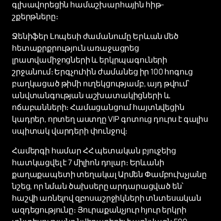
գլխավորեցին համաշխարհային հիթ-
շքերթները։
Ջենիֆեր Լոպեսի ժամանումը Երևան մեծ
հետաքրքրություն առաջացրեց
լրատվամիջոցների և երկրպագուների
շրջանում։ Երգչուհին ժամանեց իր 100 հոգուց
բաղկացած թիմի ուղեկցությամբ, այդ թվում՝
անվտանգության աշխատակիցների և
ոճաբանների։ Համացանցում հայտնվեցին
կադրեր, որտեղ աստղը VIP գոտուց դուրս է գալիս
սպիտակ վարդերի փունջով։
Համերգի համար ՀՀ պետական ​​բյուջեից
հատկացվել է 7 միլիոն դոլար։ Երևանի
քաղաքապետի տեղակալ Արմեն Փամբուխչյանը
նշեց, որ նման ծախսերը արդարացված են՝
հաշվի առնելով զբոսաշրջիկների տնտեսական
ազդեցությունը։ Յուրաքանչյուր հյուր երկրի