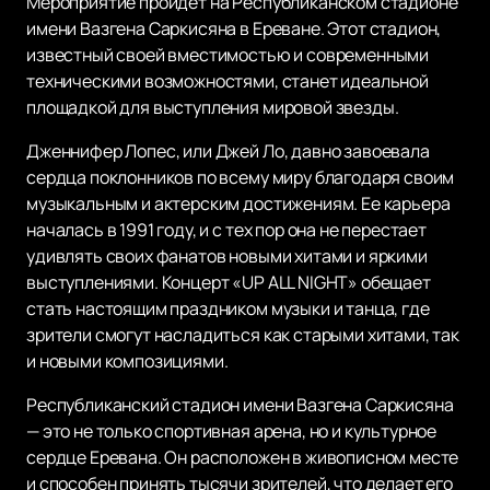
Мероприятие пройдет на Республиканском стадионе
имени Вазгена Саркисяна в Ереване. Этот стадион,
известный своей вместимостью и современными
техническими возможностями, станет идеальной
площадкой для выступления мировой звезды.
Дженнифер Лопес, или Джей Ло, давно завоевала
сердца поклонников по всему миру благодаря своим
музыкальным и актерским достижениям. Ее карьера
началась в 1991 году, и с тех пор она не перестает
удивлять своих фанатов новыми хитами и яркими
выступлениями. Концерт «UP ALL NIGHT» обещает
стать настоящим праздником музыки и танца, где
зрители смогут насладиться как старыми хитами, так
и новыми композициями.
Республиканский стадион имени Вазгена Саркисяна
— это не только спортивная арена, но и культурное
сердце Еревана. Он расположен в живописном месте
и способен принять тысячи зрителей, что делает его