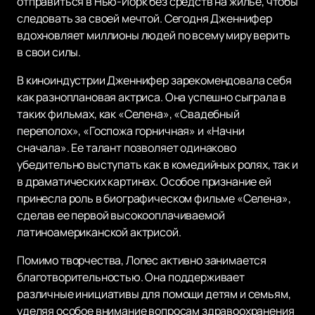
отправиться в Нью-Йорк без средств на жилье, чтобы
следовать за своей мечтой. Сегодня Дженнифер
вдохновляет миллионы людей по всему миру верить
в свои силы.
В киноиндустрии Дженнифер зарекомендовала себя
как разноплановая актриса. Она успешно сыграла в
таких фильмах, как «Селена», «Свадебный
переполох», «Госпожа горничная» и «Начни
сначала». Ее талант позволяет одинаково
убедительно выступать как в комедийных ролях, так и
в драматических картинах. Особое признание ей
принесла роль в биографическом фильме «Селена»,
сделав ее первой высокооплачиваемой
латиноамериканской актрисой.
Помимо творчества, Лопес активно занимается
благотворительностью. Она поддерживает
различные инициативы для помощи детям и семьям,
уделяя особое внимание вопросам здравоохранения