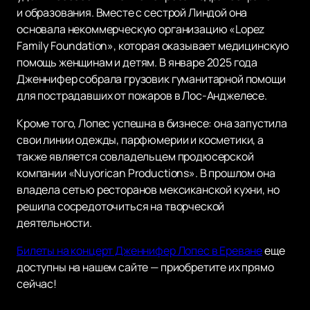
и образования. Вместе с сестрой Линдой она
основала некоммерческую организацию «Lopez
Family Foundation», которая оказывает медицинскую
помощь женщинам и детям. В январе 2025 года
Дженнифер собрала грузовик гуманитарной помощи
для пострадавших от пожаров в Лос-Анджелесе.
Кроме того, Лопес успешна в бизнесе: она запустила
свои линии одежды, парфюмерии и косметики, а
также является совладельцем продюсерской
компании «Nuyorican Productions». В прошлом она
владела сетью ресторанов мексиканской кухни, но
решила сосредоточиться на творческой
деятельности.
Билеты на концерт Дженнифер Лопес в Ереване
еще
доступны на нашем сайте — приобретите их прямо
сейчас!