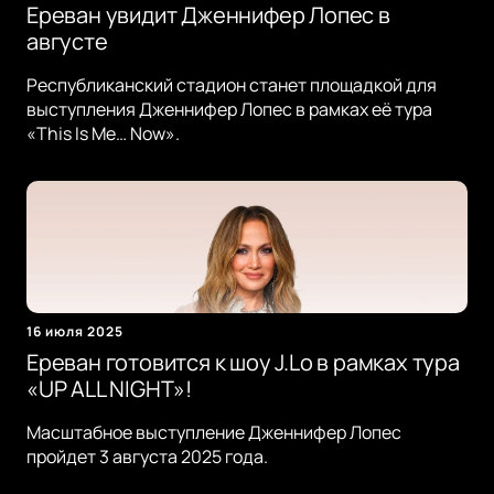
Ереван увидит Дженнифер Лопес в
августе
Республиканский стадион станет площадкой для
выступления Дженнифер Лопес в рамках её тура
«This Is Me… Now».
16 июля 2025
Ереван готовится к шоу J.Lo в рамках тура
«UP ALL NIGHT»!
Масштабное выступление Дженнифер Лопес
пройдет 3 августа 2025 года.