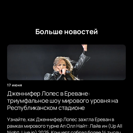
Больше новостей
17 июня
Дженнифер Лопес в Ереване:
триумфальное шоу мирового уровня на
Республиканском стадионе
Узнайте, как Дженнифер Лопес зажгла Ереван в
рамках мирового турне Ап Олл Найт: Лайв ин (Up All
Night: Live in) 2025. Концерт собрал более 14 тысяч