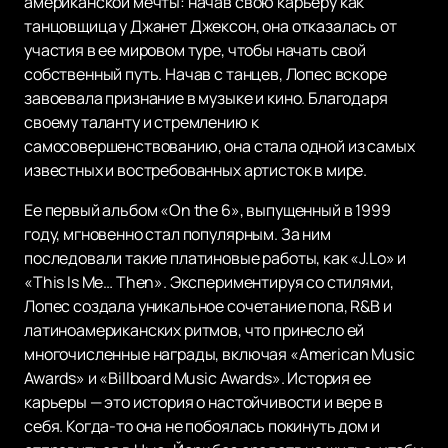
американской мечты: начав свою карьеру как
танцовщица у Джанет Джексон, она отказалась от
участия в ее мировом туре, чтобы начать свой
собственный путь. Начав с танцев, Лопес вскоре
завоевала признание в музыке и кино. Благодаря
своему таланту и стремлению к
самосовершенствованию, она стала одной из самых
известных и востребованных артисток в мире.
Ее первый альбом «On the 6», выпущенный в 1999
году, мгновенно стал популярным. За ним
последовали такие платиновые работы, как «J.Lo» и
«This Is Me… Then». Экспериментируя со стилями,
Лопес создала уникальное сочетание попа, R&B и
латиноамериканских ритмов, что принесло ей
многочисленные награды, включая «American Music
Awards» и «Billboard Music Awards». История ее
карьеры — это история о настойчивости и вере в
себя. Когда-то она не побоялась покинуть дом и